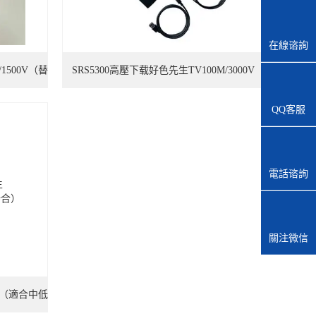
在線谘詢
1500V（替
SRS5300高壓下载好色先生TV100M/3000V
QQ客服
電話谘詢
關注微信
0V（適合中低